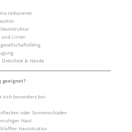
ma reduzieren
Hautton
 Hautstruktur
n und Linien
 gesellschaftsfähig
eugung
s, Dekolleté & Hände
g geeignet?
 sich besonders bei:
rsflecken oder Sonnenschäden
unruhiger Haut
hlaffter Hautstruktur