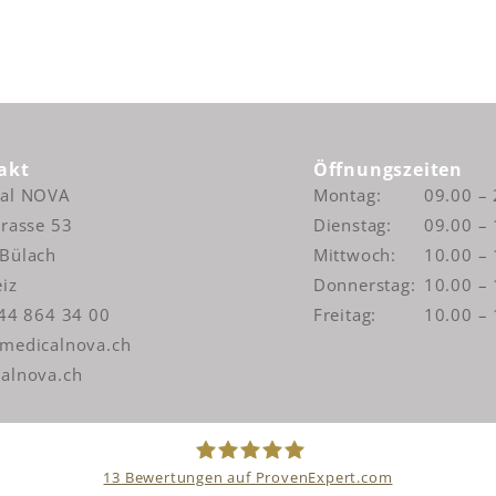
akt
Öffnungszeiten
cal NOVA
Montag:
09.00 –
trasse 53
Dienstag:
09.00 –
Bülach
Mittwoch:
10.00 –
iz
Donnerstag:
10.00 –
044 864 34 00
Freitag:
10.00 –
medicalnova.ch
alnova.ch
13
Bewertungen auf ProvenExpert.com