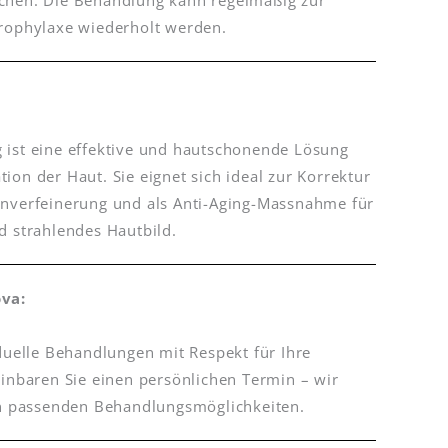
chen. Die Behandlung kann regelmäßig zur
Prophylaxe wiederholt werden.
 ist eine effektive und hautschonende Lösung
on der Haut. Sie eignet sich ideal zur Korrektur
enverfeinerung und als Anti-Aging-Massnahme für
d strahlendes Hautbild.
ova
:
iduelle Behandlungen mit Respekt für Ihre
einbaren Sie einen persönlichen Termin – wir
den passenden Behandlungsmöglichkeiten.