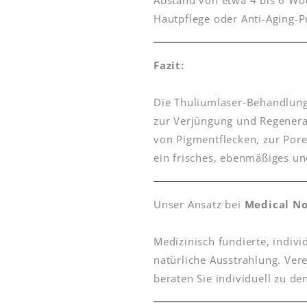
Abstand von etwa 4 bis 6 Wo
Hautpflege oder Anti-Aging-
Fazit:
Die Thuliumlaser-Behandlung
zur Verjüngung und Regenerati
von Pigmentflecken, zur Por
ein frisches, ebenmäßiges un
Unser Ansatz bei
Medical N
Medizinisch fundierte, indiv
natürliche Ausstrahlung. Ver
beraten Sie individuell zu 