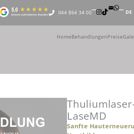
DE
044 864 34 00
Home
Behandlungen
Preise
Gale
Thuliumlaser
LaseMD
Sanfte Hauterneueru