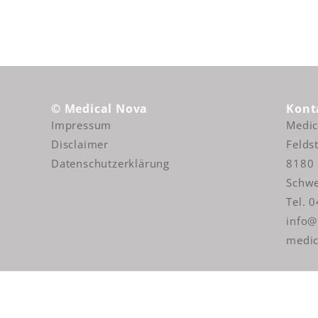
© Medical Nova
Kont
Impressum
Medi
Disclaimer
Felds
Datenschutzerklärung
8180 
Schwe
Tel. 
info@
medic